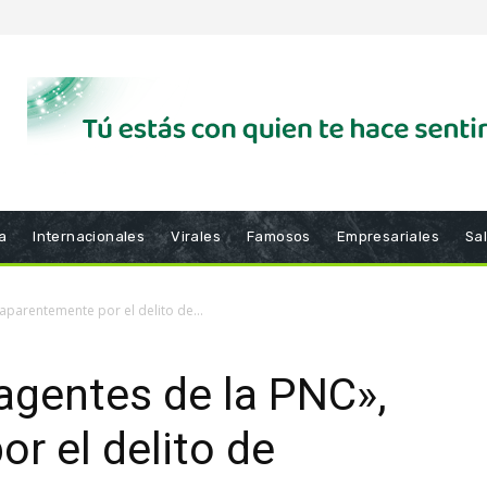
a
Internacionales
Virales
Famosos
Empresariales
Sa
aparentemente por el delito de...
agentes de la PNC»,
r el delito de