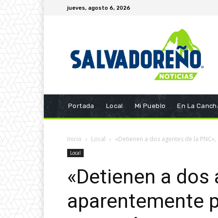
jueves, agosto 6, 2026
Portada
Local
Mi Pueblo
En La Canch
Inicio
Local
«Detienen a dos agentes de la PNC», 
Local
«Detienen a dos 
aparentemente po