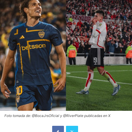
Foto tomada de: @BocaJrsOficial y @RiverPlate publicadas en X