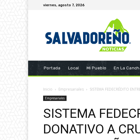
viernes, agosto 7, 2026
Portada
Local
Mi Pueblo
En La Canch
Inicio
Empresariales
SISTEMA FEDECRÉDITO ENTR
Empresariales
SISTEMA FEDEC
DONATIVO A CR