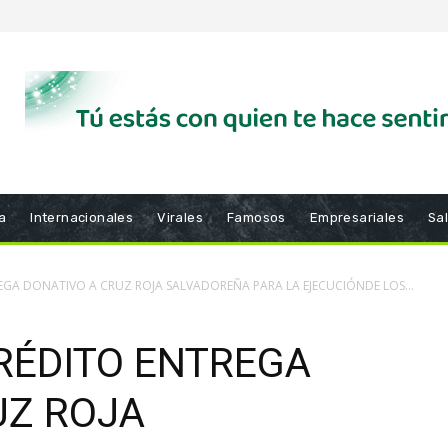
a
Internacionales
Virales
Famosos
Empresariales
Sa
EGA DONATIVO A CRUZ ROJA SALVADOREÑA PARA LA EJECUCIÓNDE LOS...
RÉDITO ENTREGA
UZ ROJA