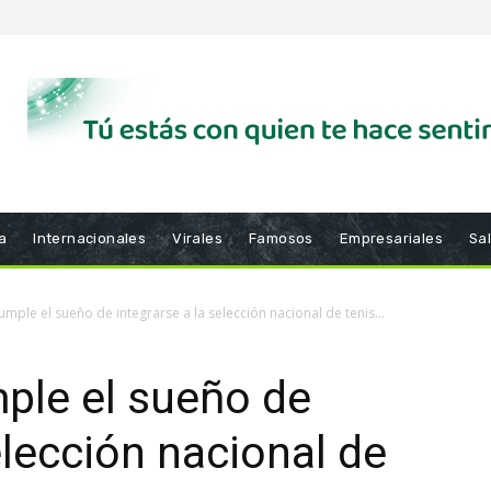
a
Internacionales
Virales
Famosos
Empresariales
Sa
mple el sueño de integrarse a la selección nacional de tenis...
ple el sueño de
elección nacional de