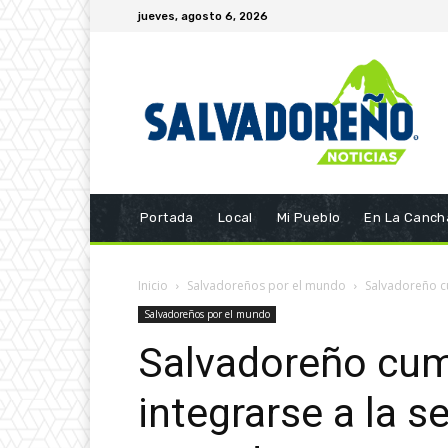
jueves, agosto 6, 2026
Portada
Local
Mi Pueblo
En La Canch
Inicio
Salvadoreños por el mundo
Salvadoreño cu
Salvadoreños por el mundo
Salvadoreño cum
integrarse a la s