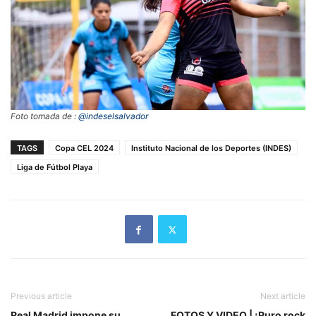
Foto tomada de :
@indeselsalvador
TAGS
Copa CEL 2024
Instituto Nacional de los Deportes (INDES)
Liga de Fútbol Playa
Previous article
Next article
Real Madrid impone su
FOTOS Y VIDEO | ¡Puro rock