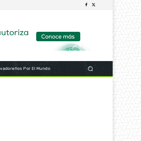
lvadoreños Por El Mundo