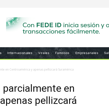
a
Internacionales
Virales
Famosos
Empresariales
Sa
mente en Centroamérica y apenas pellizcará Suramérica
á parcialmente en
apenas pellizcará