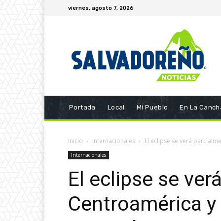
viernes, agosto 7, 2026
Portada
Local
Mi Pueblo
En La Canch
Inicio
Internacionales
El eclipse se verá parcial
Internacionales
El eclipse se ver
Centroamérica y 