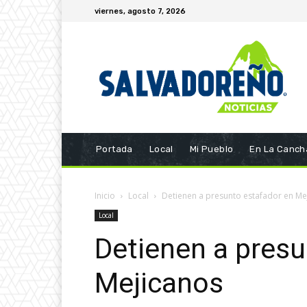
viernes, agosto 7, 2026
Portada
Local
Mi Pueblo
En La Canch
Inicio
Local
Detienen a presunto estafador en Me
Local
Detienen a presu
Mejicanos