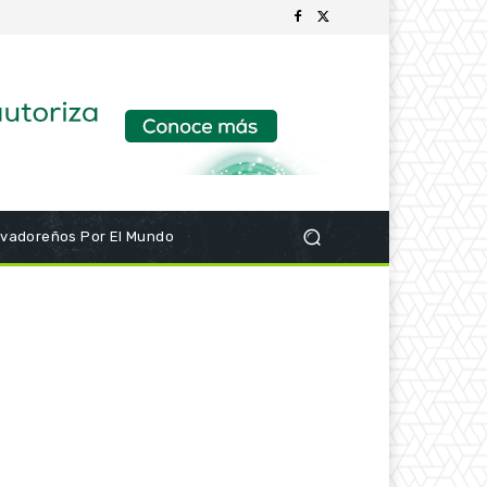
lvadoreños Por El Mundo