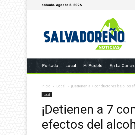
sábado, agosto 8, 2026
Portada
Local
Mi Pueblo
En La Canch
Inicio
Local
¡Detienen a 7 conductores bajo los ef
Local
¡Detienen a 7 co
efectos del alcoh