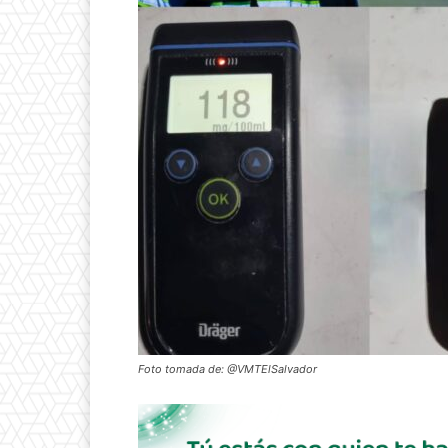
Foto tomada de: @VMTElSalvador