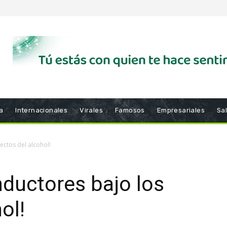
a
Internacionales
Virales
Famosos
Empresariales
Sa
ectos del alcohol!
nductores bajo los
ol!