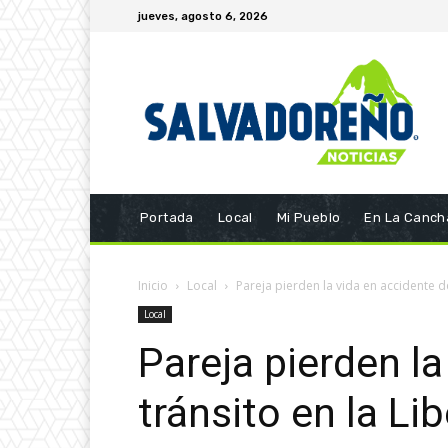
jueves, agosto 6, 2026
Portada
Local
Mi Pueblo
En La Canch
Inicio
Local
Pareja pierden la vida en accidente de
Local
Pareja pierden la
tránsito en la Li