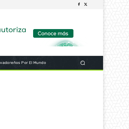
lvadoreños Por El Mundo