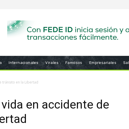
a
Internacionales
Virales
Famosos
Empresariales
Sa
 tránsito en la Libertad
 vida en accidente de
bertad