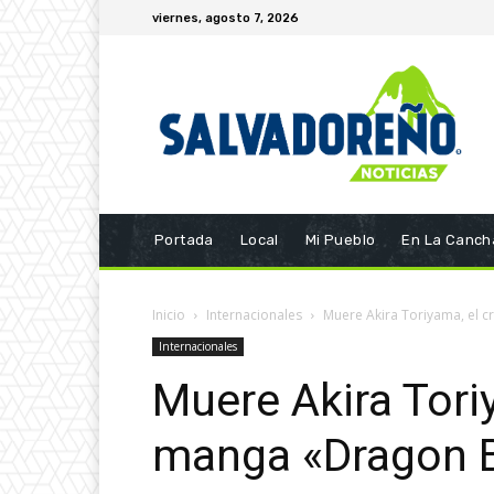
viernes, agosto 7, 2026
Portada
Local
Mi Pueblo
En La Canch
Inicio
Internacionales
Muere Akira Toriyama, el cr
Internacionales
Muere Akira Tori
manga «Dragon Ba