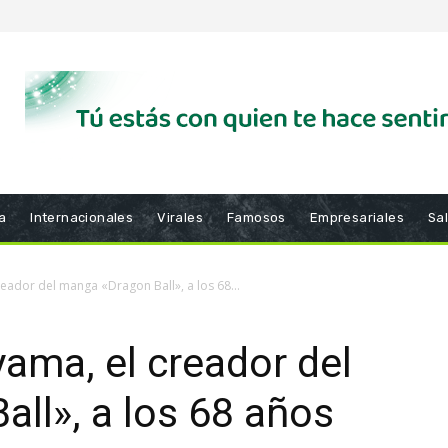
a
Internacionales
Virales
Famosos
Empresariales
Sa
eador del manga «Dragon Ball», a los 68...
yama, el creador del
ll», a los 68 años