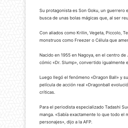
Su protagonista es Son Goku, un guerrero 
busca de unas bolas mágicas que, al ser re
Con aliados como Krilin, Vegeta, Piccolo, T
monstruos como Freezer o Célula que amenaz
Nacido en 1955 en Nagoya, en el centro de
cómic «Dr. Slump», convertido igualmente en
Luego llegó el fenómeno «Dragon Ball» y sus
película de acción real «Dragonball evoluci
críticas.
Para el periodista especializado Tadashi S
manga. «Sabía exactamente lo que todo el m
personajes», dijo a la AFP.