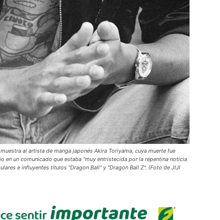
muestra al artista de manga japonés Akira Toriyama, cuya muerte fue
jo en un comunicado que estaba "muy entristecida por la repentina noticia
ares e influyentes títulos "Dragon Ball" y "Dragon Ball Z". (Foto de JIJI