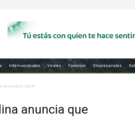
a
Internacionales
Virales
Famosos
Empresariales
Sa
ia que padece cáncer
lina anuncia que