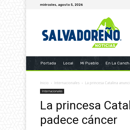
miércoles, agosto 5, 2026
Portada
Local
Mi Pueblo
En La Canch
Inicio
Internacionales
La princesa Catalina anunc
Internacionales
La princesa Cata
padece cáncer