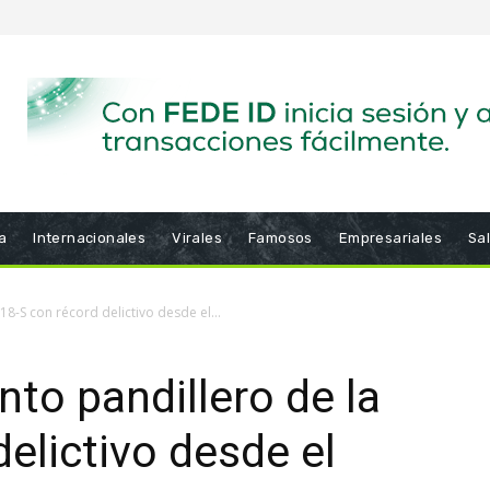
a
Internacionales
Virales
Famosos
Empresariales
Sa
18-S con récord delictivo desde el...
nto pandillero de la
elictivo desde el