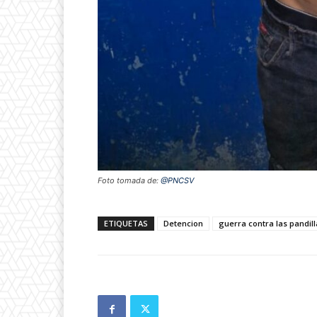
Foto tomada de:
@PNCSV
ETIQUETAS
Detencion
guerra contra las pandill