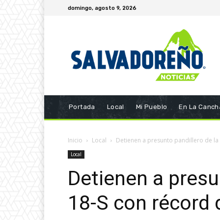
domingo, agosto 9, 2026
Portada
Local
Mi Pueblo
En La Canch
Inicio
Local
Detienen a presunto pandillero de la 
Local
Detienen a presu
18-S con récord d