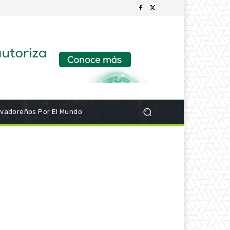
lvadoreños Por El Mundo