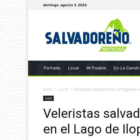
domingo, agosto 9, 2026
Portada
Local
Mi Pueblo
En La Canch
Inicio
Local
Veleristas salvadoreños se foguean e
Local
Veleristas salva
en el Lago de Il