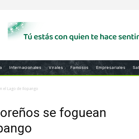
a
Internacionales
Virales
Famosos
Empresariales
Sa
n el Lago de Ilopango
doreños se foguean
opango