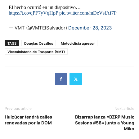
El hecho ocurrió en un dispositivo…
https://t.co/qPF7yVqHpP
pic.twitter.com/mDeVsfAf7P
— VMT (@VMTElSalvador)
December 28, 2023
TAGS
Douglas Cevallos
Motociclista agresor
Viceministerio de Trasporte (VMT)
Previous article
Next article
Huizúcar tendrá calles
Bizarrap lanza «BZRP Music
renovadas por la DOM
Sesions #58» junto a Young
Miko