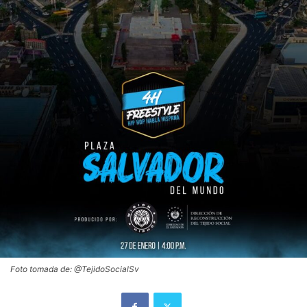
Foto tomada de: @TejidoSocialSv