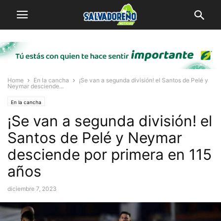
Home
En la cancha
¡Se van a segunda división! el Santos de Pelé y
Neymar desciende...
En la cancha
¡Se van a segunda división! el
Santos de Pelé y Neymar
desciende por primera en 115
años
diciembre 7, 2023