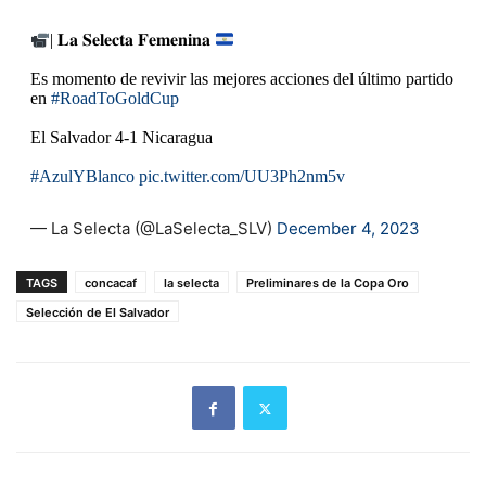
| 𝐋𝐚 𝐒𝐞𝐥𝐞𝐜𝐭𝐚 𝐅𝐞𝐦𝐞𝐧𝐢𝐧𝐚
Es momento de revivir las mejores acciones del último partido
en
#RoadToGoldCup
El Salvador 4-1 Nicaragua
#AzulYBlanco
pic.twitter.com/UU3Ph2nm5v
— La Selecta (@LaSelecta_SLV)
December 4, 2023
TAGS
concacaf
la selecta
Preliminares de la Copa Oro
Selección de El Salvador