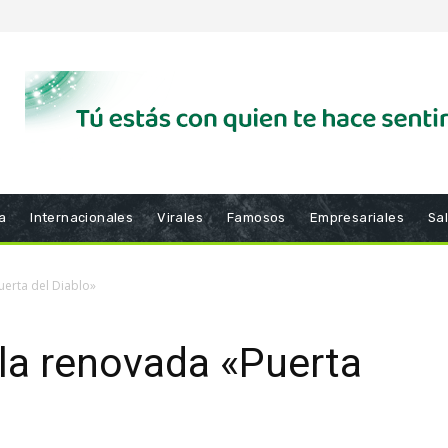
a
Internacionales
Virales
Famosos
Empresariales
Sa
uerta del Diablo»
 la renovada «Puerta