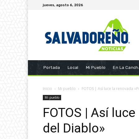
jueves, agosto 6, 2026
Portada
Local
Mi Pueblo
En La Canch
Inicio
Mi pueblo
FOTOS | Así luce la renovada «P
Mi pueblo
FOTOS | Así luce
del Diablo»