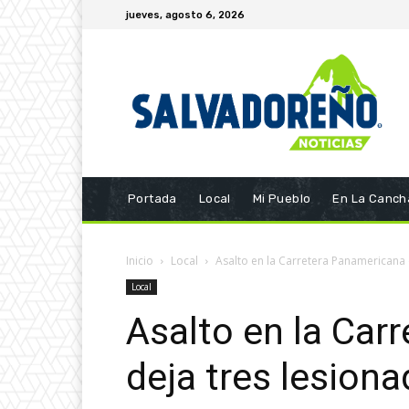
jueves, agosto 6, 2026
Portada
Local
Mi Pueblo
En La Canch
Inicio
Local
Asalto en la Carretera Panamericana 
Local
Asalto en la Car
deja tres lesion