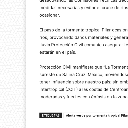
desactivando las Comisiones Técnicas Sector
medidas necesarias y evitar el cruce de río
ocasionar.
El paso de la tormenta tropical Pilar ocasio
ríos, provocando daños materiales y gener
lluvia Protección Civil comunico asegurar t
estarán en el país.
Protección Civil manifiesta que “La Tormenta
sureste de Salina Cruz, México, moviéndose
tener influencia sobre nuestro país; sin e
Intertropical (ZCIT) a las costas de Centroa
moderadas y fuertes con énfasis en la zona n
ETIQUETAS
Alerta verde por tormenta tropical Pila