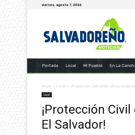
viernes, agosto 7, 2026
Portada
Local
Mi Pueblo
En La Canch
Inicio
Local
¡Protección Civil emite alerta verde en
Local
¡Protección Civil
El Salvador!