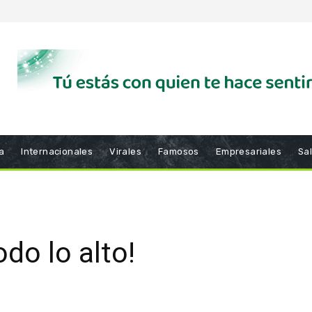
a
Internacionales
Virales
Famosos
Empresariales
Sa
do lo alto!