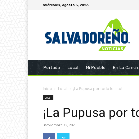
miércoles, agosto 5, 2026
Portada
Local
Mi Pueblo
En La Canch
Inicio
Local
¡La Pupusa por todo lo alto!
Local
¡La Pupusa por to
noviembre 12, 2023