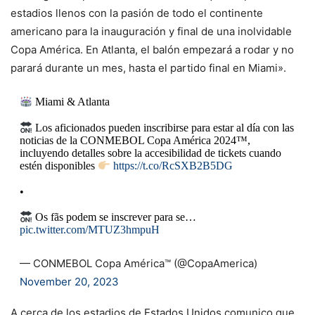
estadios llenos con la pasión de todo el continente
americano para la inauguración y final de una inolvidable
Copa América. En Atlanta, el balón empezará a rodar y no
parará durante un mes, hasta el partido final en Miami».
Miami & Atlanta ​
Los aficionados pueden inscribirse para estar al día con las
noticias de la CONMEBOL Copa América 2024
™️
,
incluyendo detalles sobre la accesibilidad de tickets cuando
estén disponibles
https://t.co/RcSXB2B5DG
•
Os fãs podem se inscrever para se…
pic.twitter.com/MTUZ3hmpuH
— CONMEBOL Copa América™️ (@CopaAmerica)
November 20, 2023
A cerca de los estadios de Estados Unidos comunico que