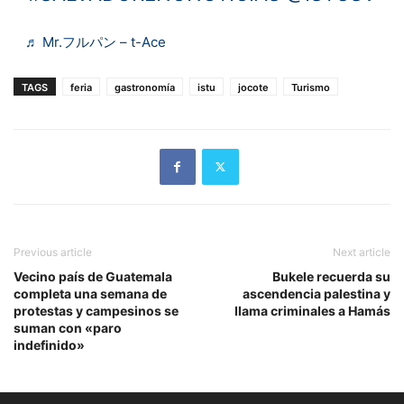
♬ Mr.フルパン – t-Ace
TAGS
feria
gastronomía
istu
jocote
Turismo
Previous article
Next article
Vecino país de Guatemala
Bukele recuerda su
completa una semana de
ascendencia palestina y
protestas y campesinos se
llama criminales a Hamás
suman con «paro
indefinido»