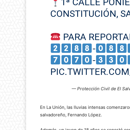
1ª CALLE PONI
CONSTITUCIÓN, S
PARA REPORTA
-
-
PIC.TWITTER.CO
— Protección Civil de El S
En La Unión, las lluvias intensas comenzar
salvadoreño, Fernando López.
Además, un joven de 18 años se reportó com