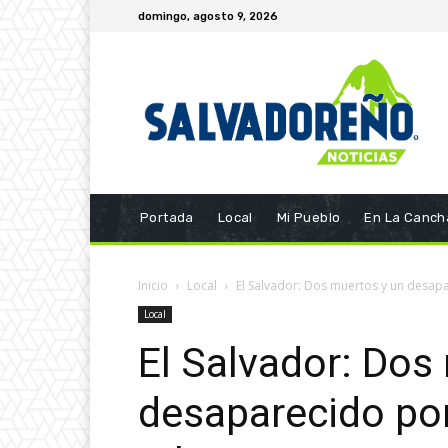
domingo, agosto 9, 2026
Portada
Local
Mi Pueblo
En La Canch
Inicio
Local
El Salvador: Dos muertos y un desapa
Local
El Salvador: Dos
desaparecido po