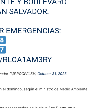
ENTE Y BOULEVARD
AN SALVADOR.
R EMERGENCIAS:
M/RLOA1AM3RY
alvador (@PROCIVILSV)
October 31, 2023
on el domingo, según el ministro de Medio Ambiente
o desaparecido en la playa San Diego, en el