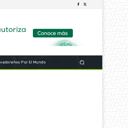
lvadoreños Por El Mundo