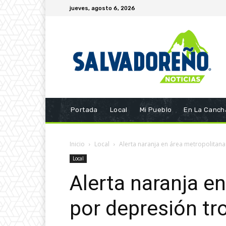
jueves, agosto 6, 2026
Portada
Local
Mi Pueblo
En La Canch
Inicio
Local
Alerta naranja en área metropolitana
Local
Alerta naranja e
por depresión tr