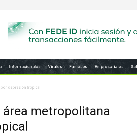
a
Internacionales
Virales
Famosos
Empresariales
Sa
 por depresión tropical
n área metropolitana
opical