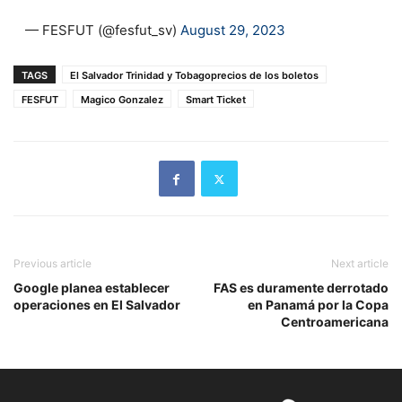
— FESFUT (@fesfut_sv)
August 29, 2023
TAGS
El Salvador Trinidad y Tobagoprecios de los boletos
FESFUT
Magico Gonzalez
Smart Ticket
Previous article
Next article
Google planea establecer
FAS es duramente derrotado
operaciones en El Salvador
en Panamá por la Copa
Centroamericana