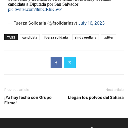
candidata a Diputada por San Salvador
pic.twitter.com/8nbCRhK5vP
— Fuerza Solidaria (@fsolidariasv)
July 16, 2023
TAGS
candidata
fuerza solidaria
sindy orellana
twitter
Previous article
Next article
¡Ya hay fecha con Grupo
Llegan los polvos del Sahara
Firme!