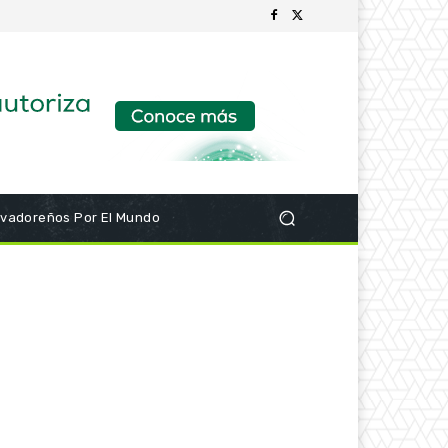
lvadoreños Por El Mundo