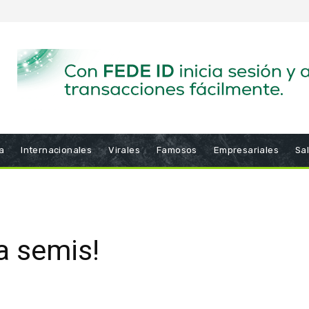
a
Internacionales
Virales
Famosos
Empresariales
Sa
a semis!