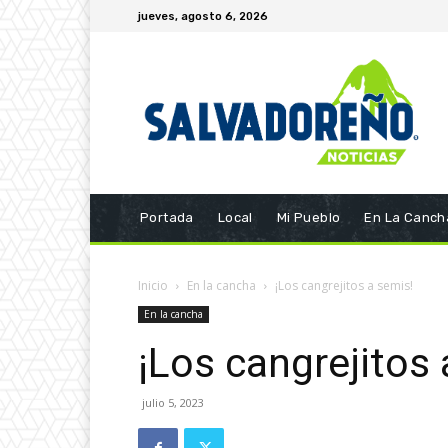
jueves, agosto 6, 2026
Portada
Local
Mi Pueblo
En La Canch
Inicio
En la cancha
¡Los cangrejitos a semis!
En la cancha
¡Los cangrejitos 
julio 5, 2023