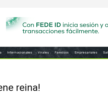
a
Internacionales
Virales
Famosos
Empresariales
Sa
ene reina!