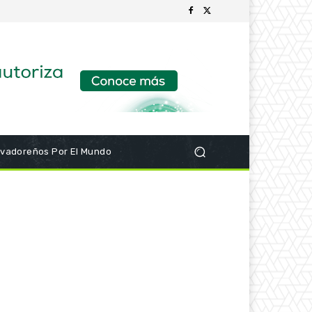
lvadoreños Por El Mundo