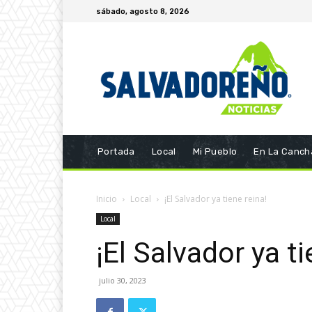
sábado, agosto 8, 2026
Portada
Local
Mi Pueblo
En La Canch
Inicio
Local
¡El Salvador ya tiene reina!
Local
¡El Salvador ya ti
julio 30, 2023