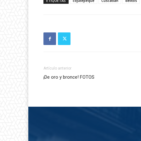
ETIQUETAS
cojutepeque
Cuscatlán
delitos
Artículo anterior
¡De oro y bronce! FOTOS