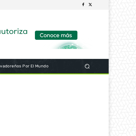
lvadoreños Por El Mundo