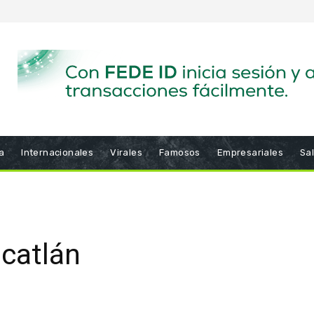
a
Internacionales
Virales
Famosos
Empresariales
Sa
catlán