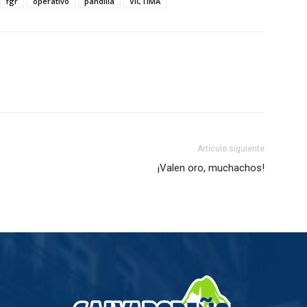
fgr
operativo
pandilla
VICTIMA
Artículo siguiente
¡Valen oro, muchachos!