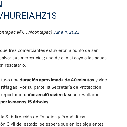
.
/HUREIAHZ1S
icontepec (@CChicontepec)
June 4, 2023
 que tres comerciantes estuvieron a punto de ser
alvar sus mercancías; uno de ello si cayó a las aguas,
n rescatarlo.
a tuvo una
duración aproximada de 40 minutos
y vino
 ráfaga
s. Por su parte, la Secretaría de Protección
e reportaron
daños en 40 viviendas
que resultaron
 por lo menos 15 árboles
.
la Subdirección de Estudios y Pronósticos
ón Civil del estado, se espera que en los siguientes