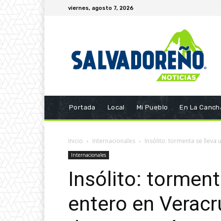
viernes, agosto 7, 2026
Portada
Local
Mi Pueblo
En La Canch
Inicio
Internacionales
Insólito: tormenta se lleva 
Internacionales
Insólito: torment
entero en Veracr