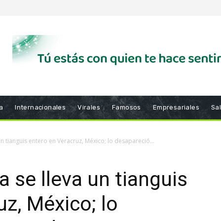
a
Internacionales
Virales
Famosos
Empresariales
Sa
un tianguis entero en Veracruz, México; lo desapareció...
a se lleva un tianguis
uz, México; lo