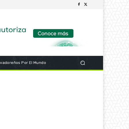
lvadoreños Por El Mundo