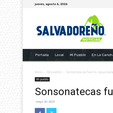
jueves, agosto 6, 2026
Portada
Local
Mi Pueblo
En La Canch
Inicio
Mi pueblo
Sonsonatecas fueron capacitad
Mi pueblo
Sonsonatecas fu
mayo 30, 2023