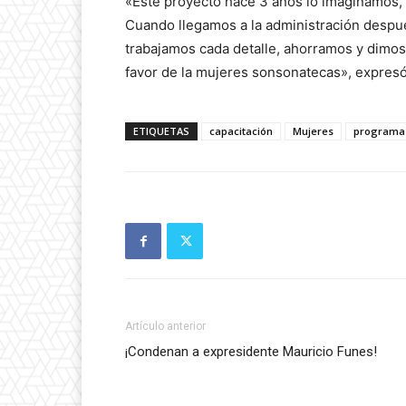
«Este proyecto hace 3 años lo imaginamos,
Cuando llegamos a la administración despué
trabajamos cada detalle, ahorramos y dimos 
favor de la mujeres sonsonatecas», expresó 
ETIQUETAS
capacitación
Mujeres
programa
Artículo anterior
¡Condenan a expresidente Mauricio Funes!