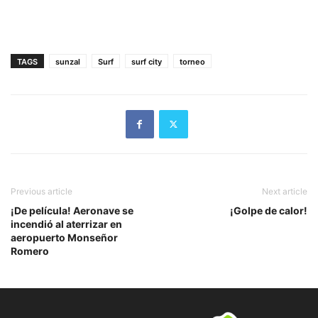
TAGS
sunzal
Surf
surf city
torneo
Previous article
Next article
¡De película! Aeronave se
¡Golpe de calor!
incendió al aterrizar en
aeropuerto Monseñor
Romero