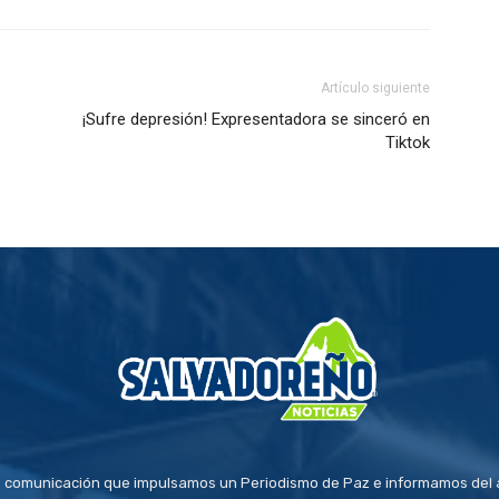
Artículo siguiente
¡Sufre depresión! Expresentadora se sinceró en
Tiktok
 comunicación que impulsamos un Periodismo de Paz e informamos del a