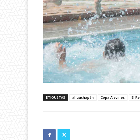
ETIQUETAS
ahuachapán
Copa Alevines
El R