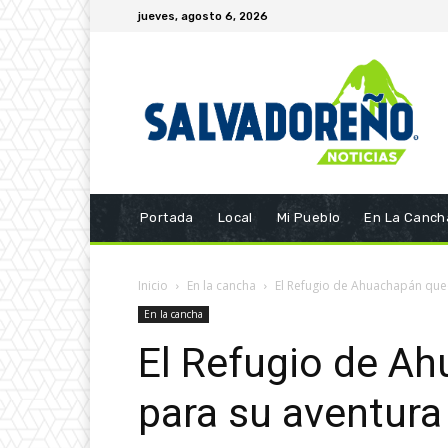
jueves, agosto 6, 2026
Portada
Local
Mi Pueblo
En La Canch
Inicio
En la cancha
El Refugio de Ahuachapán qued
En la cancha
El Refugio de Ah
para su aventura