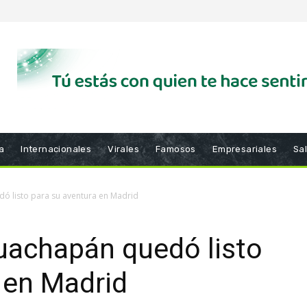
a
Internacionales
Virales
Famosos
Empresariales
Sa
ó listo para su aventura en Madrid
uachapán quedó listo
 en Madrid