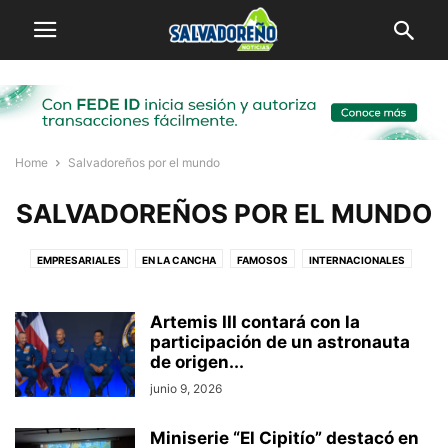
Home
Salvadoreños por el mundo
SALVADOREÑOS POR EL MUNDO
EMPRESARIALES
EN LA CANCHA
FAMOSOS
INTERNACIONALES
LOCAL
MI PUEBLO
SALVADOREÑOS POR EL MUNDO
VIRALES
Artemis III contará con la
participación de un astronauta
de origen...
junio 9, 2026
Miniserie “El Cipitío” destacó en